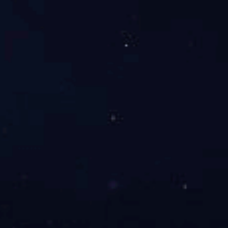
大背景下，浙江省经济和信息化厅结合我省未来工厂梯度培育
浙江省制造业的多样性和活力。
网+智能制造”为核心，系统性推进智能工厂建设。其采用新一
“基于中亚数智包装装备工业互联网平台”，深度融合人工智
速向“新”而行，推动中国食品智能包装装备行业形成“以智提