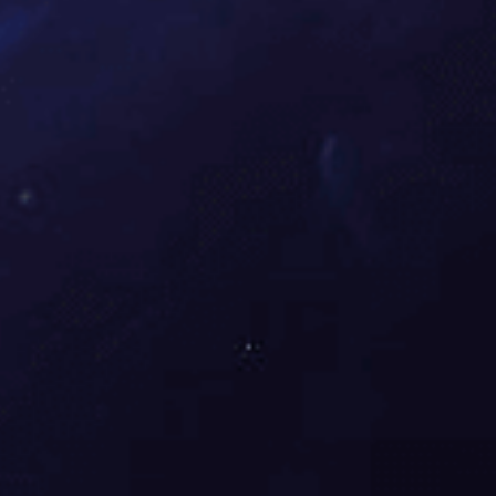
称：中亚股份）凭借在智能制造领域的卓越智能化建设与创新成
高质量发展注入强劲动能。
大背景下，浙江省经济和信息化厅结合我省未来工厂梯度培育
浙江省制造业的多样性和活力。