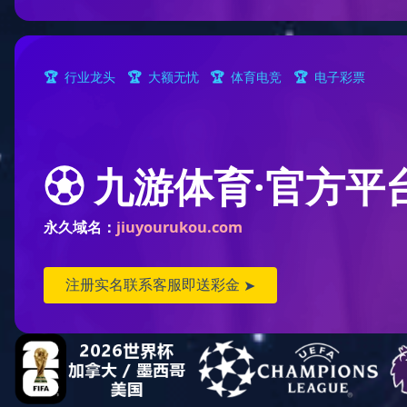
产品与解决方案

leyu
直线式瓶装无菌灌装拧盖设备
直线式杯装无菌leyu
无菌型旋转式吹瓶灌装拧盖一体机（含气/非
无菌自立袋成型灌装封切设备
软袋无菌成型灌装封切设备
联杯无菌成型灌装封切设备
联杯成型灌装封切设备
直线式预制杯超洁净leyu
超洁净型塑瓶灌装拧盖（封口）设备
旋转式PP输液瓶吹瓶灌装封口一体机
旋转式预制杯leyu
直线式塑瓶超洁净灌装拧盖设备
旋转式塑瓶称重灌装拧盖设备
吹灌封一体机设备
奶酪棒成型灌装封切设备
后道智能包装生产线
小包装食用油生产线