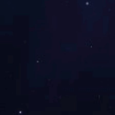
在工业和信息化部等六部门启动智能工厂梯度培育行动，全力
评定标准，组织开展基础级和先进级智能工厂转评转认工作，
中亚股份作为食品智能包装装备行业领军企业，紧紧抓住梯度
代物联网信息技术，对生产线、设备、供应链管理及验证测试
能、大数据及工业互联网等技术，实现工厂内外系统的高效集
未来，中亚股份将以此次获评先进级智能工厂为契机，围绕“
质”的新质生产力发展格局！
分类：
企业新闻
作者：
中亚股份
来源：
中亚股份
发布时间：
2025-05-23
访问量：
0