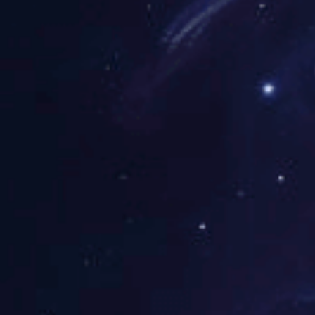


企业新闻
乐鱼（中国）官方网站_leyu.com


您现在的位置：
首页
>
新闻与媒体
>
企业新闻
[荐]