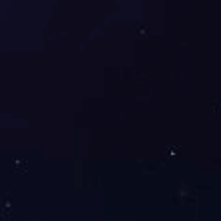
网+智能制造”为核心，系统性推进智能工厂建设。其采用新一
“基于中亚数智包装装备工业互联网平台”，深度融合人工智
速向“新”而行，推动中国食品智能包装装备行业形成“以智提
称：中亚股份）凭借在智能制造领域的卓越智能化建设与创新成
高质量发展注入强劲动能。